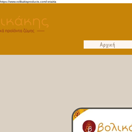
https://www.volikakisproducts.com/i-etairia
Αρχική