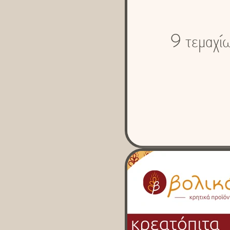
9 τεμαχί