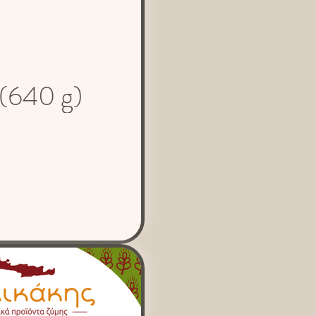
ν (640 g)