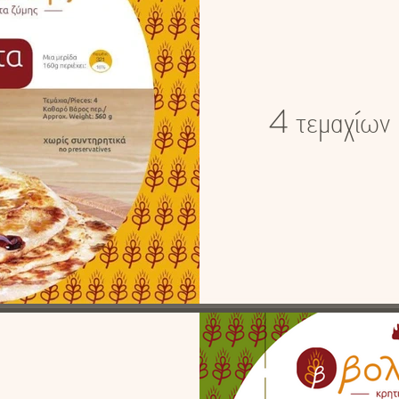
4 τεμαχίω