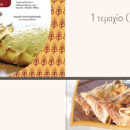
1 τεμαχίo