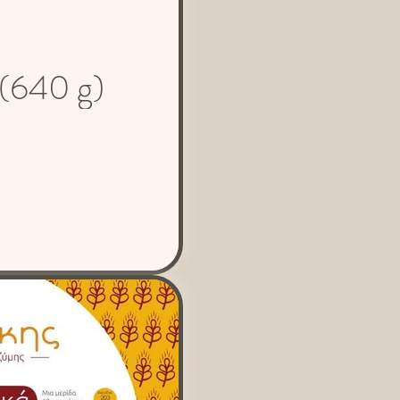
ν (640 g)