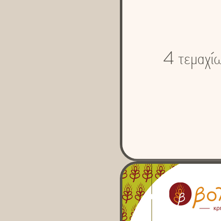
4 τεμαχί