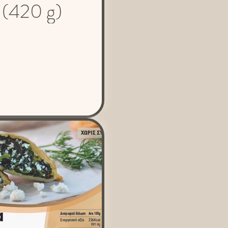
ν (420 g)