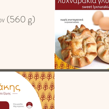
ων (560 g)