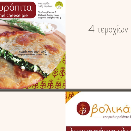
4 τεμαχίω